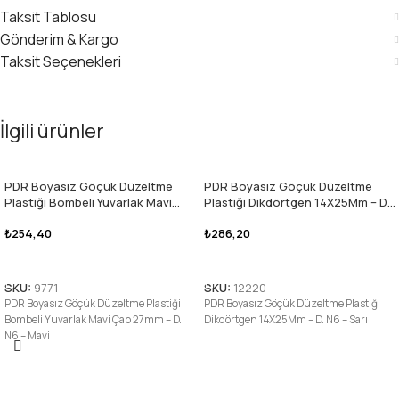
Taksit Tablosu
Gönderim & Kargo
Taksit Seçenekleri
İlgili ürünler
PDR Boyasız Göçük Düzeltme
PDR Boyasız Göçük Düzeltme
Plastiği Bombeli Yuvarlak Mavi
Plastiği Dikdörtgen 14X25Mm – D.
Çap 27mm – D. N6 – Mavi 10 adet
N6 – Sarı 10 adet
₺
254,40
₺
286,20
Sepete Ekle
Sepete Ekle
SKU:
9771
SKU:
12220
PDR Boyasız Göçük Düzeltme Plastiği
PDR Boyasız Göçük Düzeltme Plastiği
Bombeli Yuvarlak Mavi Çap 27mm – D.
Dikdörtgen 14X25Mm – D. N6 – Sarı
N6 – Mavi