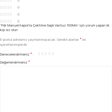
0
0
0
0
“Pdr Manuel Kaporta Çektime Saplı Vantuz 100Mm” için yorum yapan ilk
kişi siz olun
*
E-posta adresiniz yayınlanmayacak.
Gerekli alanlar
ile
işaretlenmişlerdir
*
Derecelendirmeniz
*
Değerlendirmeniz