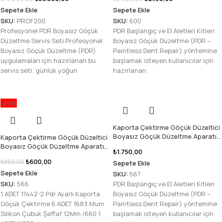
Sepete Ekle
Sepete Ekle
SKU:
PROF200
SKU:
600
Profesyonel PDR Boyasız Göçük
PDR Başlangıç ve El Aletleri Kitleri
Düzeltme Servis Seti Profesyonel
Boyasız Göçük Düzeltme (PDR –
Boyasız Göçük Düzeltme (PDR)
Paintless Dent Repair) yöntemine
uygulamaları için hazırlanan bu
başlamak isteyen kullanıcılar için
servis seti; günlük yoğun
hazırlanan
-29%
Kaporta Çektirme Göçük Düzeltici
Boyasız Göçük Düzeltme Aparatı
Kaporta Çektirme Göçük Düzeltici
Seti – startedarik
Boyasız Göçük Düzeltme Aparatı
₺
1.750,00
Seti – startedarik
₺
600,00
₺
850,00
Sepete Ekle
Sepete Ekle
SKU:
567
SKU:
566
PDR Başlangıç ve El Aletleri Kitleri
1 ADET 11442-2 Pdr Ayarlı Kaporta
Boyasız Göçük Düzeltme (PDR –
Göçük Çektirme 6 ADET 1683 Mum
Paintless Dent Repair) yöntemine
Silikon Çubuk Şeffaf 12Mm /660 1
başlamak isteyen kullanıcılar için