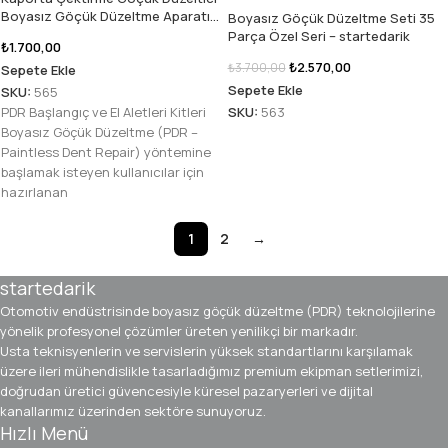
Boyasız Göçük Düzeltme Aparatı
Boyasız Göçük Düzeltme Seti 35
Seti – startedarik
Parça Özel Seri – startedarik
₺
1.700,00
₺
2.570,00
₺
3.700,00
Sepete Ekle
Sepete Ekle
SKU:
565
PDR Başlangıç ve El Aletleri Kitleri
SKU:
563
Boyasız Göçük Düzeltme (PDR –
Paintless Dent Repair) yöntemine
başlamak isteyen kullanıcılar için
hazırlanan
1
2
→
startedarik
Otomotiv endüstrisinde boyasız göçük düzeltme (PDR) teknolojilerine
yönelik profesyonel çözümler üreten yenilikçi bir markadır.
Usta teknisyenlerin ve servislerin yüksek standartlarını karşılamak
üzere ileri mühendislikle tasarladığımız premium ekipman setlerimizi,
doğrudan üretici güvencesiyle küresel pazaryerleri ve dijital
kanallarımız üzerinden sektöre sunuyoruz.
Hızlı Menü