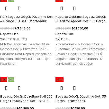
PDR Boyasız Göçük Düzeltme Seti
Kaporta Çektime Boyasız Göçük
43 Parça Full Set – startedarik
Düzeltme Aparatı Seti 160 Parça
Özel Seri – STAR PDR
₺
3.645,00
₺
21.650,00
₺
5.250,00
₺
31.000,00
Sepete Ekle
Sepete Ekle
SKU:
563FULL SET
SKU:
574
PDR Başlangıç ve El Aletleri Kitleri
Profesyonel PDR Boyasız Göçük
Boyasız Göçük Düzeltme (PDR –
Düzeltme Servis Seti Profesyonel
Paintless Dent Repair) yöntemine
Boyasız Göçük Düzeltme (PDR)
başlamak isteyen kullanıcılar için
uygulamaları için hazırlanan bu
hazırlanan
servis seti; günlük yoğun
-31%
Yeni
-26%
Boyasız Göçük Düzeltme Seti 200
Boyasız Göçük Düzeltme Seti 33
Parça Profesyonel Set – STAR
Parça – startedarik
PDR
₺
50.500,00
₺
2.150,00
₺
73.000,00
₺
2.900,00