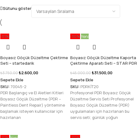
Sütunu göster
-31%
-30%
Yeni
Boyasız Göçük Düzeltme Çektirme
Boyasız Göçük Düzeltme Kaporta
Seti – startedarik
Çektirme Aparatı Seti – STAR PDR
₺
2.600,00
₺
31.500,00
₺
3.750,00
₺
45.000,00
Sepete Ekle
Sepete Ekle
SKU:
70045-2
SKU:
PDRKİT20
PDR Başlangıç ve El Aletleri Kitleri
Profesyonel PDR Boyasız Göçük
Boyasız Göçük Düzeltme (PDR –
Düzeltme Servis Seti Profesyonel
Paintless Dent Repair) yöntemine
Boyasız Göçük Düzeltme (PDR)
başlamak isteyen kullanıcılar için
uygulamaları için hazırlanan bu
hazırlanan
servis seti; günlük yoğun
-31%
Yeni
-30%