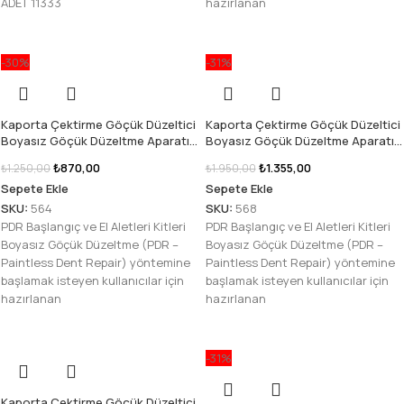
ADET 11333
hazırlanan
-30%
-31%
Kaporta Çektirme Göçük Düzeltici
Kaporta Çektirme Göçük Düzeltici
Boyasız Göçük Düzeltme Aparatı
Boyasız Göçük Düzeltme Aparatı
Seti – startedarik
Seti – startedarik
₺
870,00
₺
1.355,00
₺
1.250,00
₺
1.950,00
Sepete Ekle
Sepete Ekle
SKU:
564
SKU:
568
PDR Başlangıç ve El Aletleri Kitleri
PDR Başlangıç ve El Aletleri Kitleri
Boyasız Göçük Düzeltme (PDR –
Boyasız Göçük Düzeltme (PDR –
Paintless Dent Repair) yöntemine
Paintless Dent Repair) yöntemine
başlamak isteyen kullanıcılar için
başlamak isteyen kullanıcılar için
hazırlanan
hazırlanan
-31%
Kaporta Çektirme Göçük Düzeltici