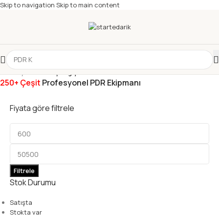
Skip to navigation
Skip to main content
Ana Sayfa
/
PDR Başlangıç & El Aleti Kitleri
250+ Çeşit
Profesyonel PDR Ekipmanı
Fiyata göre filtrele
Filtrele
Stok Durumu
Satışta
Stokta var