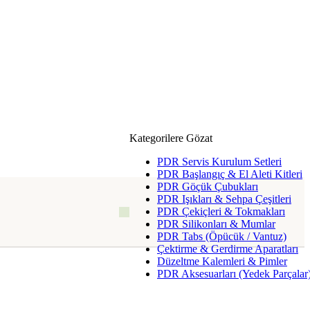
Kategorilere Gözat
PDR Servis Kurulum Setleri
PDR Başlangıç & El Aleti Kitleri
PDR Göçük Çubukları
PDR Işıkları & Sehpa Çeşitleri
PDR Çekiçleri & Tokmakları
PDR Silikonları & Mumlar
PDR Tabs (Öpücük / Vantuz)
Çektirme & Gerdirme Aparatları
Düzeltme Kalemleri & Pimler
PDR Aksesuarları (Yedek Parçalar