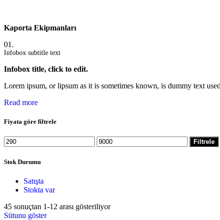
Kaporta Ekipmanları
01.
Infobox subtitle text
Infobox title, click to edit.
Lorem ipsum, or lipsum as it is sometimes known, is dummy text used 
Read more
Fiyata göre filtrele
En
En
Filtrele
düşük
yüksek
fiyat
fiyat
Stok Durumu
Satışta
Stokta var
45 sonuçtan 1-12 arası gösteriliyor
Sütunu göster