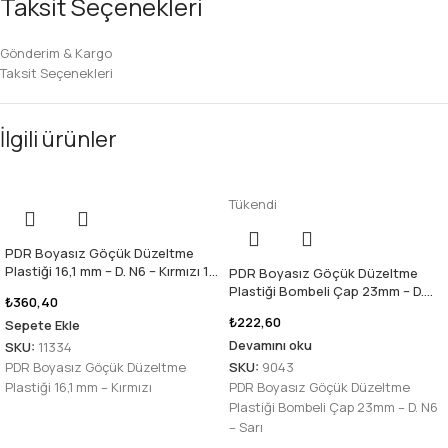
Taksit Seçenekleri
Gönderim & Kargo
Taksit Seçenekleri
İlgili ürünler
Tükendi
PDR Boyasız Göçük Düzeltme
Plastiği 16,1 mm – D. N6 – Kırmızı 10
PDR Boyasız Göçük Düzeltme
adet
Plastiği Bombeli Çap 23mm – D.
₺
360,40
N6 – Sarı 10 adet
₺
222,60
Sepete Ekle
Devamını oku
SKU:
11334
PDR Boyasız Göçük Düzeltme
SKU:
9043
Plastiği 16,1 mm – Kırmızı
PDR Boyasız Göçük Düzeltme
Plastiği Bombeli Çap 23mm – D. N6
– Sarı