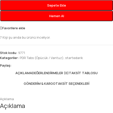
Sepete Ekle
Hemen Al
Favorilere ekle
7
Kişi şu anda bu ürünü inceliyor.
Stok kodu:
9771
Kategoriler:
PDR Tabs (Öpücük / Vantuz)
,
startedarik
Paylaş:
AÇIKLAMA
DEĞERLENDIRMELER (0)
TAKSIT TABLOSU
GÖNDERIM & KARGO
TAKSIT SEÇENEKLERI
Açıklama
Açıklama