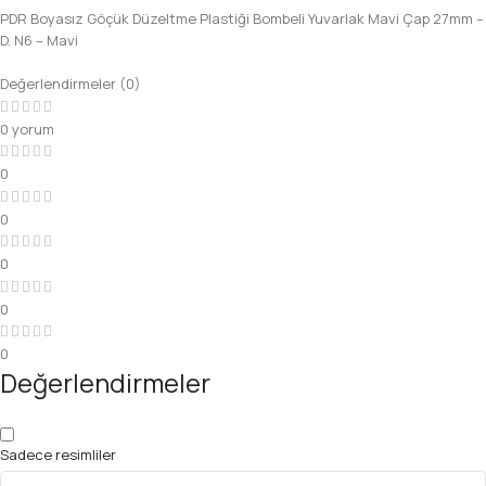
PDR Boyasız Göçük Düzeltme Plastiği Bombeli Yuvarlak Mavi Çap 27mm –
D. N6 – Mavi
Değerlendirmeler (0)
0 yorum
0
0
0
0
0
Değerlendirmeler
Sadece resimliler