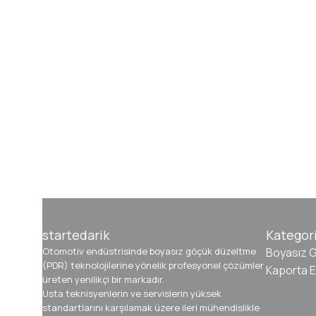
startedarik
Kategori
Otomotiv endüstrisinde boyasız göçük düzeltme
Boyasız 
(PDR) teknolojilerine yönelik profesyonel çözümler
Kaporta E
üreten yenilikçi bir markadır.
Usta teknisyenlerin ve servislerin yüksek
standartlarını karşılamak üzere ileri mühendislikle