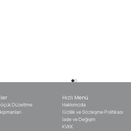
ler
Hızlı Menü
Göçük Düzeltme
Hakkımızda
kipmanları
Gizlilik ve Sözleşme Politikası
İade ve Değişim
KVKK