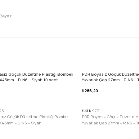
 Beyaz
sız Göçük Düzeltme Plastiği Bombeli
PDR Boyasız Göçük Düzeltme 
6X45mm – D. N6 – Siyah 10 adet
Yuvarlak Çap 27mm – P. N6 – 
₺
286,20
 Ekle
Sepete Ekle
25
SKU:
9771-1
sız Göçük Düzeltme Plastiği Bombeli
PDR Boyasız Göçük Düzeltme P
6X45mm – D. N6 – Siyah
Yuvarlak Çap 27mm – P. N6 – 