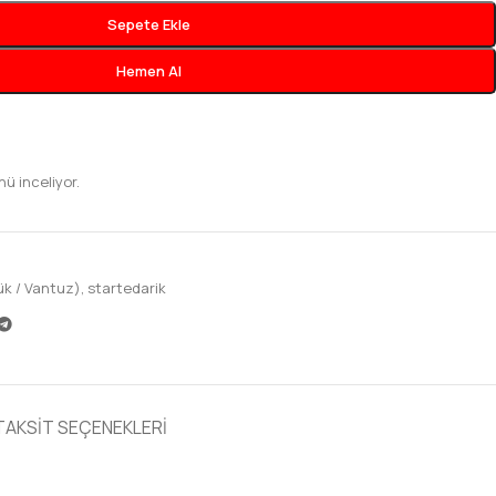
Sepete Ekle
Hemen Al
nü inceliyor.
k / Vantuz)
,
startedarik
TAKSIT SEÇENEKLERI