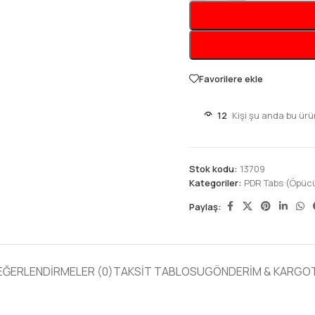
Favorilere ekle
12
Kişi şu anda bu ürü
Stok kodu:
13709
Kategoriler:
PDR Tabs (Öpücü
Paylaş:
EĞERLENDIRMELER (0)
TAKSIT TABLOSU
GÖNDERIM & KARGO