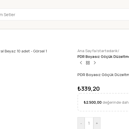
Ana Sayfa
/
startedarik
/
PDR Boyasız Göçük Düzeltme 
PDR Boyasız Göçük Düzeltme 
₺
339,20
₺
2.500,00
değerinde daha
-
+